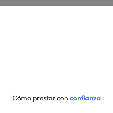
Slide 1 of 2.
confianza
Cómo prestar con